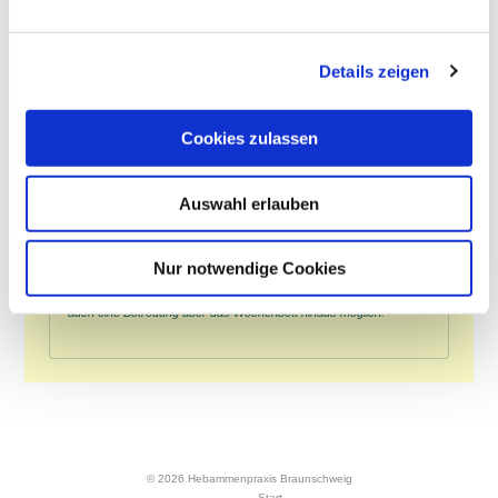
Wochenbett - Sich Zeit nehmen
Details zeigen
Das Wochenbett ist eine Zeit des Umbruchs mit vielen
Veränderungen, wie z.B. die hormonelle Umstellung, das Abheilen
Cookies zulassen
eventueller Geburtswunden, der Aufbau einer schönen
Stillbeziehung, das Kennenlernen des Kindes mit seinen
Bedürfnissen und das Hineinwachsen ins Elternsein.
Auswahl erlauben
Das Wochenbett besteht aus dem Frühwochenbett, welches bis
zum 10.Tag nach der Geburt dauert und eine tägliche Betreuung
umfasst und dem Spätwochenbett, das nach 8 Wochen endet.
Nur notwendige Cookies
Bei Stillschwierigkeiten und Ernährungsproblemen des Säuglings ist
auch eine Betreuung über das Wochenbett hinaus möglich.
© 2026 Hebammenpraxis Braunschweig
Start