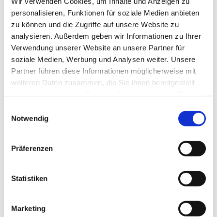
Wir verwenden Cookies, um Inhalte und Anzeigen zu
auch im Wechsel mit ihrem(r) behandelndem(n) Gynäkologen(in).
personalisieren, Funktionen für soziale Medien anbieten
zu können und die Zugriffe auf unsere Website zu
analysieren. Außerdem geben wir Informationen zu Ihrer
Verwendung unserer Website an unsere Partner für
soziale Medien, Werbung und Analysen weiter. Unsere
Geburtsvorbereitende Akupunktur
Partner führen diese Informationen möglicherweise mit
weiteren Daten zusammen, die Sie ihnen bereitgestellt
haben oder die sie im Rahmen Ihrer Nutzung der Dienste
Ab der 37.SSW (36+0) wird, bei bis dahin unkompliziertem
gesammelt haben.
Einwilligungsauswahl
Schwangerschaftsverlauf, wöchentlich eine Akupunktursitzung mit,
Notwendig
in China als geburtserleichternd und stärkenden, Punkten bis zur
Geburt durchgeführt.
Dauer: 20 Min/Sitzung. Kosten: 25 Euro/Sitzung (wird in der Regel
Präferenzen
nicht von den Krankenkassen übernommen)
Sandra Pfeffer: 0171-4814861
Ines Gaida-Cech: 0171-2818422
Statistiken
Marketing